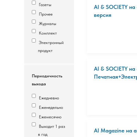
Газеты
AI & SOCIETY на
Прочее
версия
Журналы
Комплект
Электронный
продукт
AI & SOCIETY на
Периодичность
Печатная+Электр
выхода
Ежедневно
Еженедельно
Ежемесячно
Выходит 1 раз
AI Magazine на 
в год