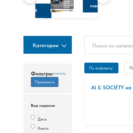
изданию
К
изданию
Категории
По алфавиту
П
Фильтры
AI & SOCIETY на
Вид издания
Диск
Книги