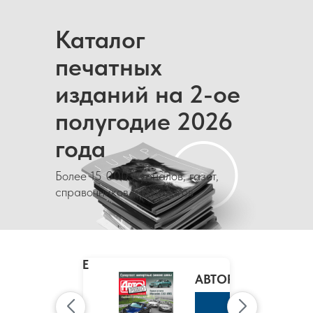
Каталог
печатных
изданий на 2-ое
полугодие 2026
года
Более 15 000 журналов, газет,
справочников и каталогов
MARIE
CLAIRE
/
АВТОРЕВЮ
МАРИ
КЛЭР
К