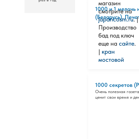
магазин
магазин
1000 и 1 мелочь 
смотрите на
смотрите на
(Беларусь). Печа
japancosm.ru
japancosm.ru
. |
. |
Производство
Производство
бад под ключ
бад под ключ
еще на
еще на
сайте
сайте
.
.
|
|
кран
кран
мостовой
мостовой
1000 секретов (Р
Очень полезная газета
ценит свои время и ден