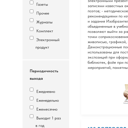
электронными презент
Газеты
записями известных ак
поэтов; - методическо
Прочее
рекомендациями по из
и задания Изобразите
Журналы
объединенные в учебн
Комплект
позволяют выйти за ра
точки соприкосновени
Электронный
живописью, графикой, а
Демонстрационные пос
продукт
использованы для пос
экспозиций при оформ
библиотек, фойе при п
мероприятий, памятных
Периодичность
выхода
Ежедневно
Еженедельно
Ежемесячно
Выходит 1 раз
в год