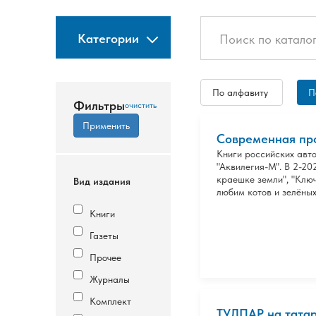
Категории
По алфавиту
П
Фильтры
Современная про
Книги российских авто
"Аквилегия-М". В 2-20
краешке земли", "Ключ
Вид издания
любим котов и зелёных
Книги
Газеты
Прочее
Журналы
Комплект
ТУЛПАР на татар