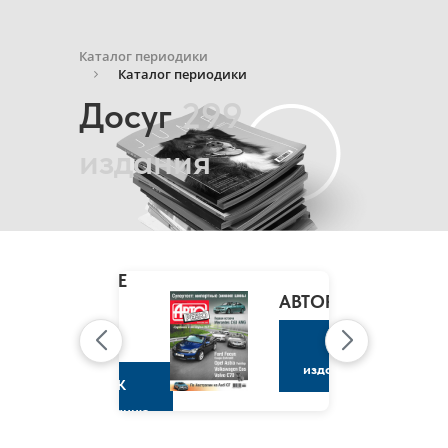
Каталог периодики
Каталог периодики
Досуг
299
издания
MARIE
CLAIRE
/
АВТОРЕВЮ
МАРИ
КЛЭР
К
изданию
К
изданию