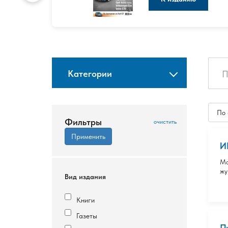
Категории
По
Фильтры
И
Мо
жу
Вид издания
Книги
Газеты
П