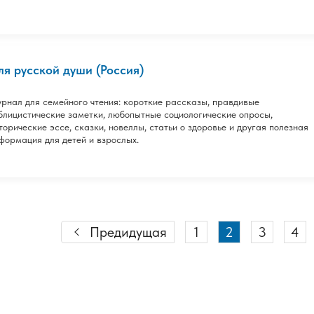
ля русской души (Россия)
рнал для семейного чтения: короткие рассказы, правдивые
блицистические заметки, любопытные социологические опросы,
торические эссе, сказки, новеллы, статьи о здоровье и другая полезная
формация для детей и взрослых.
Предидущая
1
2
3
4