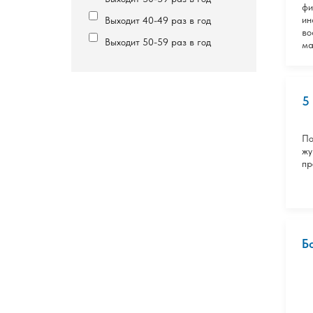
фи
ин
Выходит 40-49 раз в год
во
Выходит 50-59 раз в год
ма
5
По
жу
пр
Б