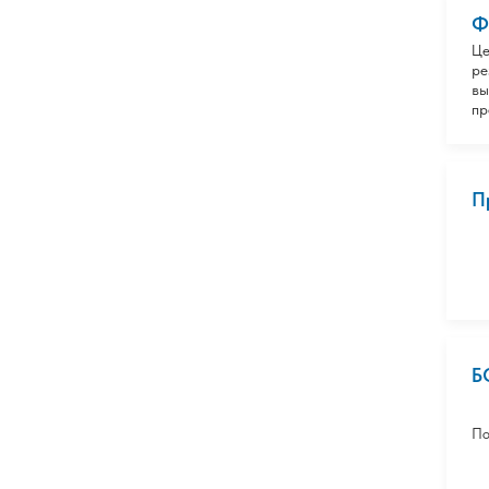
Ф
Це
ре
вы
пр
П
Б
По