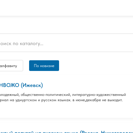
 алфавиту
По новизне
НВОЖО (Ижевск)
лодежный, общественно-политический, литературно-художественный
рнал на удмуртском и русском языках. в июне,декабре не выходит.
ухлый попугай на русском языке (Россия, Нижегородска