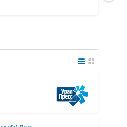
я обл). Печа...