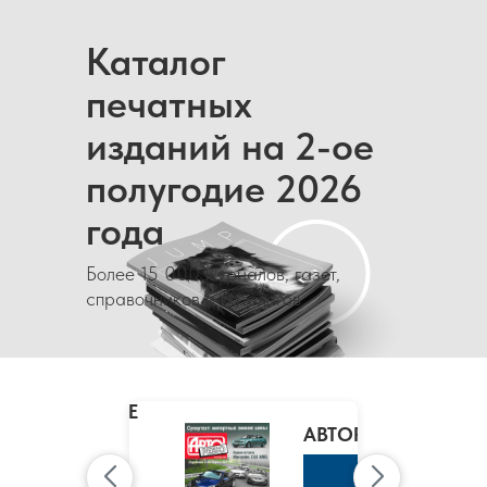
Каталог
печатных
изданий на 2-ое
полугодие 2026
года
Более 15 000 журналов, газет,
справочников и каталогов
MARIE
CLAIRE
/
АВТОРЕВЮ
МАРИ
КЛЭР
К