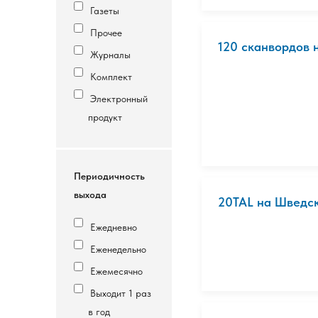
Газеты
Прочее
120 сканвордов н
Журналы
Комплект
Электронный
продукт
Периодичность
выхода
20TAL на Шведск
Ежедневно
Еженедельно
Ежемесячно
Выходит 1 раз
в год