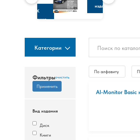
изданию
К
изданию
Категории
По алфавиту
П
Фильтры
Al-Monitor Basi
Вид издания
Диск
Книги