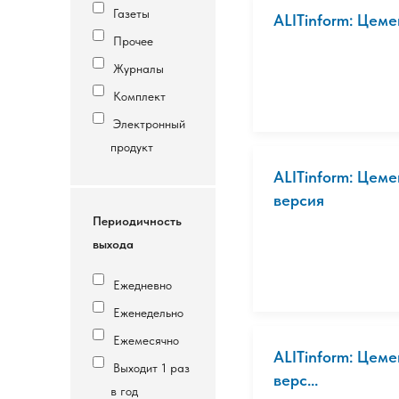
Газеты
ALITinform: Цеме
Прочее
Журналы
Комплект
Электронный
продукт
ALITinform: Цеме
версия
Периодичность
выхода
Ежедневно
Еженедельно
Ежемесячно
ALITinform: Цеме
Выходит 1 раз
верс...
в год