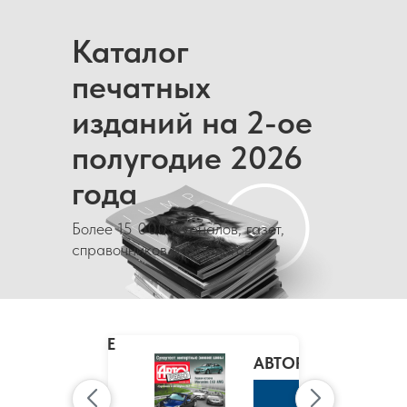
Каталог
печатных
изданий на 2-ое
полугодие 2026
года
Более 15 000 журналов, газет,
справочников и каталогов
MARIE
CLAIRE
/
АВТОРЕВЮ
МАРИ
КЛЭР
К