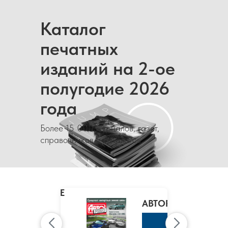
Каталог
печатных
изданий на 2-ое
полугодие 2026
года
Более 15 000 журналов, газет,
справочников и каталогов
MARIE
CLAIRE
/
АВТОРЕВЮ
МАРИ
КЛЭР
К