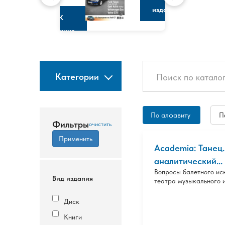
изданию
К
изданию
Категории
По алфавиту
П
Фильтры
Academia: Танец
аналитический...
Вопросы балетного ис
Вид издания
театра музыкального и
Диск
Книги