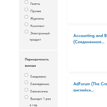
Газеты
Прочее
Журналы
Комплект
Электронный
Accounting and B
продукт
(Соединенное...
Периодичность
выхода
Ежедневно
AdForum (The Crea
Еженедельно
английск...
Ежемесячно
Выходит 1 раз
в год