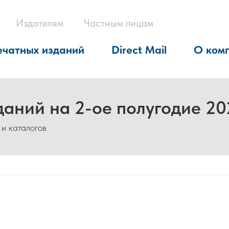
Издателям
Частным лицам
ечатных изданий
Direct Mail
О ком
даний на 2-ое полугодие 20
 и каталогов