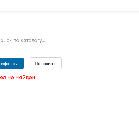
алфавиту
По новизне
ел не найден