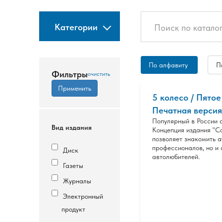
Категории
По алфавиту
П
Фильтры
5 колесо / Пятое
Печатная версия
Популярный в России 
Вид издания
Концепция издания "С
позволяет знакомить а
профессионалов, но и 
Диск
автолюбителей.
Газеты
Журналы
Электронный
продукт