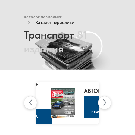
Каталог периодики
Каталог периодики
Транспорт
81
издания
MARIE
CLAIRE
/
АВТОРЕВЮ
МАРИ
КЛЭР
К
изданию
К
изданию