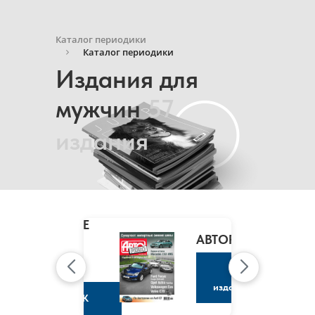
Каталог периодики
Каталог периодики
Издания для
мужчин
57
издания
MARIE
CLAIRE
/
АВТОРЕВЮ
МАРИ
КЛЭР
К
изданию
К