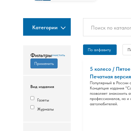
изданию
Категории
По алфавиту
П
Фильтры
5 колесо / Пятое
Печатная версия
Популярный в России 
Вид издания
Концепция издания "С
позволяет знакомить а
профессионалов, но и 
Газеты
автолюбителей.
Журналы