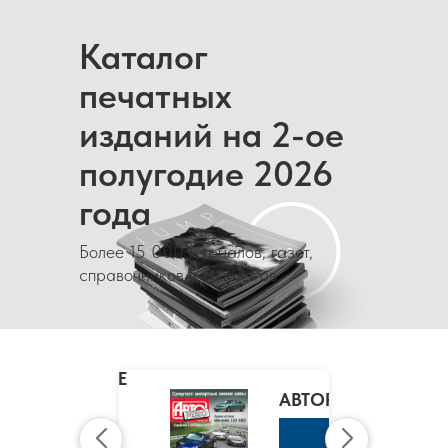
Каталог
печатных
изданий на 2-ое
полугодие 2026
года
Более 15 000 журналов, газет,
справочников и каталогов
MARIE
CLAIRE
/
АВТОРЕВЮ
МАРИ
КЛЭР
К