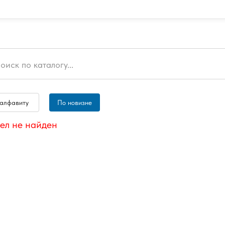
 алфавиту
По новизне
ел не найден