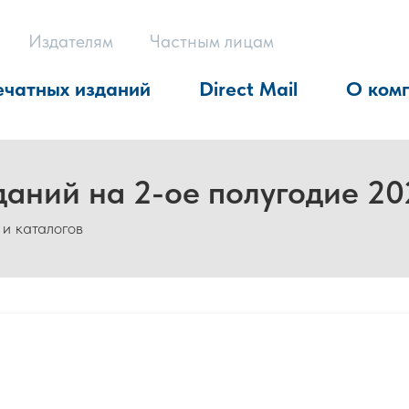
Издателям
Частным лицам
ечатных изданий
Direct Mail
О ком
даний на 2-ое полугодие 20
 и каталогов