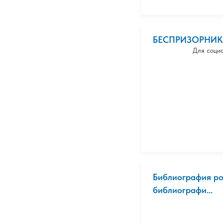
БЕСПРИЗОРНИК
Для социа
Библиография ро
библиографи...