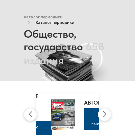
Каталог периодики
Каталог периодики
Общество,
государство
658
издания
MARIE
CLAIRE
/
АВТОРЕВЮ
МАРИ
КЛЭР
К
изданию
К