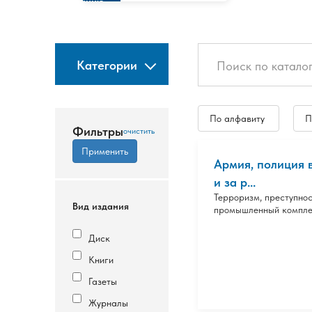
изданию
Категории
По алфавиту
П
Фильтры
Армия, полиция 
и за р...
Терроризм, преступнос
Вид издания
промышленный компле
Диск
Книги
Газеты
Журналы