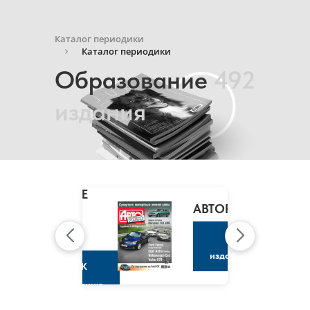
Каталог периодики
Каталог периодики
Образование
492
издания
MARIE
CLAIRE
/
АВТОРЕВЮ
МАРИ
КЛЭР
К
изданию
К
изданию