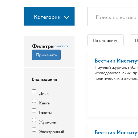
Категории
По алфавиту
П
Фильтры
Вестник Институ
Научный журнал, публ
исследовательских, п
политических и эконом
Вид издания
Диск
Книги
Газеты
Журналы
Электронный
Вестник Институ