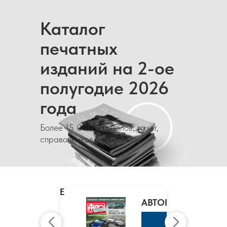
Каталог
печатных
изданий на 2-ое
полугодие 2026
года
Более 15 000 журналов, газет,
справочников и каталогов
MARIE
CLAIRE
/
АВТОРЕВЮ
МАРИ
КЛЭР
К