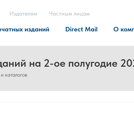
Издателям
Частным лицам
ечатных изданий
Direct Mail
О ком
даний на 2-ое полугодие 20
 и каталогов