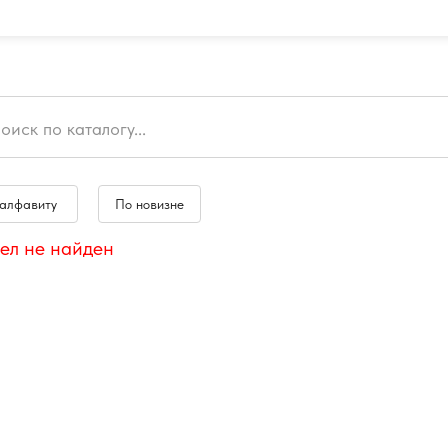
 алфавиту
По новизне
ел не найден