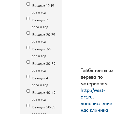
Выходит 10-19
раз в год
Выходит 2
раза в год
Выходит 20-29
раз в год
Выходит 3-9
раз в год
Выходит 30-39
Тейбл тенты из
Тейбл тенты из
раз в год
дерева по
дерева по
Выходит 4
материалам
материалам
раза в год
http://west-
http://west-
Выходит 40-49
art.ru
art.ru
. |
. |
раз в год
доначисление
доначисление
Выходит 50-59
ндс клиника
ндс клиника
раз в год