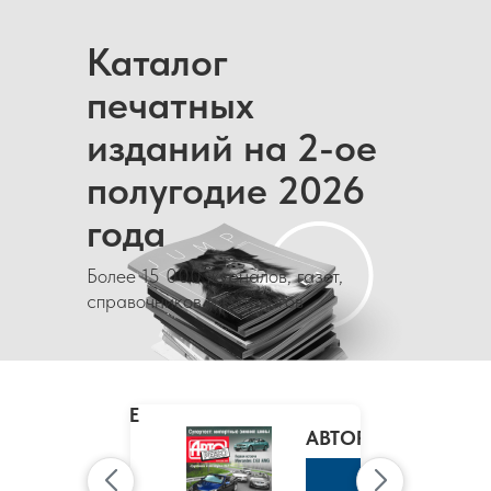
Каталог
печатных
изданий на 2-ое
полугодие 2026
года
Более 15 000 журналов, газет,
справочников и каталогов
MARIE
CLAIRE
/
АВТОРЕВЮ
МАРИ
КЛЭР
К