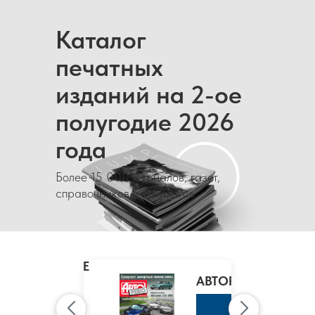
Каталог
печатных
изданий на 2-ое
полугодие 2026
года
Более 15 000 журналов, газет,
справочников и каталогов
MARIE
CLAIRE
/
АВТОРЕВЮ
МАРИ
КЛЭР
К