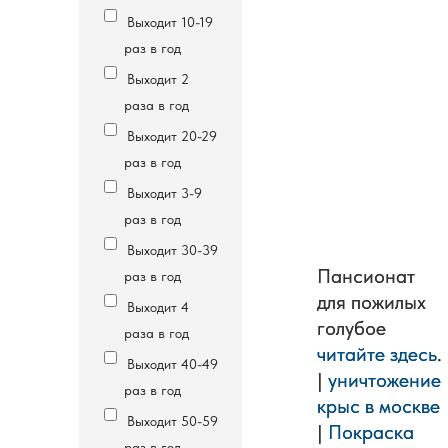
Выходит 10-19
раз в год
Выходит 2
раза в год
Выходит 20-29
раз в год
Выходит 3-9
раз в год
Выходит 30-39
Пансионат
Пансионат
раз в год
для пожилых
для пожилых
Выходит 4
голубое
голубое
раза в год
читайте здесь
читайте здесь
.
.
Выходит 40-49
|
|
уничтожение
уничтожение
раз в год
крыс в москве
крыс в москве
Выходит 50-59
|
|
Покраска
Покраска
раз в год