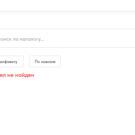
 алфавиту
По новизне
ел не найден