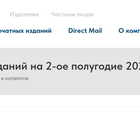
Издателям
Частным лицам
ечатных изданий
Direct Mail
О ком
даний на 2-ое полугодие 20
 и каталогов