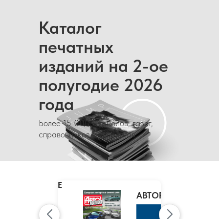
Каталог
печатных
изданий на 2-ое
полугодие 2026
года
Более 15 000 журналов, газет,
справочников и каталогов
MARIE
CLAIRE
/
АВТОРЕВЮ
МАРИ
КЛЭР
К