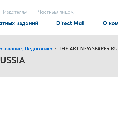
Издателям
Частным лицам
атных изданий
Direct Mail
О ко
азование. Педагогика
›
THE ART NEWSPAPER RU
USSIA