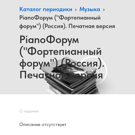
Каталог периодики
›
Музыка
›
PianoФорум ("Фортепианный
форум") (Россия). Печатная версия
PianoФорум
("Фортепианный
форум") (Россия).
Печатная версия
О издании
Описание отсутствует